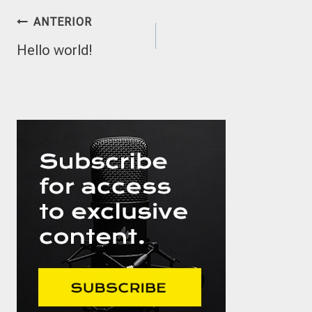
ANTERIOR
Hello world!