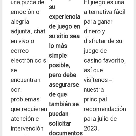
una pizca de
El juego es una
su
emoción o
alternativa fácil
experiencia
alegría
para ganar
de juego en
adjunta, chat
dinero y
su sitio sea
en vivo o
disfrutar de su
lo más
correo
juego de
simple
electrónico si
casino favorito,
posible,
se
así que
pero debe
encuentran
visítenos –
asegurarse
con
nuestra
de que
problemas
principal
también se
que requieren
recomendación
puedan
atención e
para julio de
solicitar
intervención
2023.
documentos