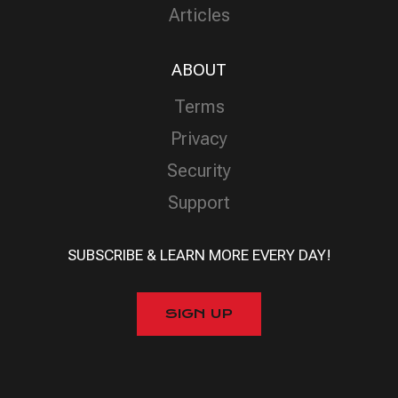
Articles
ABOUT
Terms
Privacy
Security
Support
SUBSCRIBE & LEARN MORE EVERY DAY!