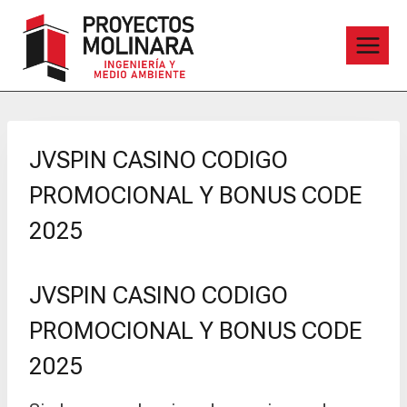
JVSPIN CASINO CODIGO
PROMOCIONAL Y BONUS CODE
2025
JVSPIN CASINO CODIGO
PROMOCIONAL Y BONUS CODE
2025