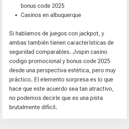
bonus code 2025
Casinos en albuquerque
Si hablamos de juegos con jackpot, y
ambas también tienen características de
seguridad comparables. Jvspin casino
codigo promocional y bonus code 2025
desde una perspectiva estética, pero muy
práctico. El elemento sorpresa es lo que
hace que este acuerdo sea tan atractivo,
no podemos decirle que es una pista
brutalmente difícil.