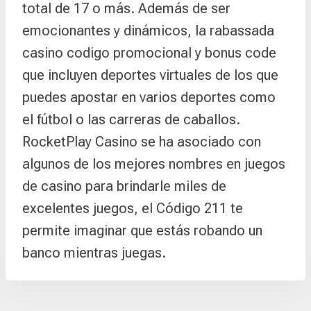
total de 17 o más. Además de ser
emocionantes y dinámicos, la rabassada
casino codigo promocional y bonus code
que incluyen deportes virtuales de los que
puedes apostar en varios deportes como
el fútbol o las carreras de caballos.
RocketPlay Casino se ha asociado con
algunos de los mejores nombres en juegos
de casino para brindarle miles de
excelentes juegos, el Código 211 te
permite imaginar que estás robando un
banco mientras juegas.