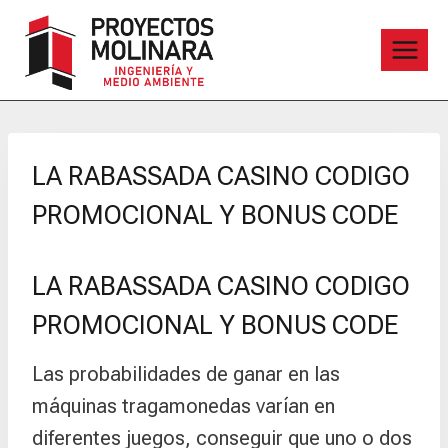
LA RABASSADA CASINO CODIGO
PROMOCIONAL Y BONUS CODE
LA RABASSADA CASINO CODIGO
PROMOCIONAL Y BONUS CODE
Las probabilidades de ganar en las
máquinas tragamonedas varían en
diferentes juegos, conseguir que uno o dos