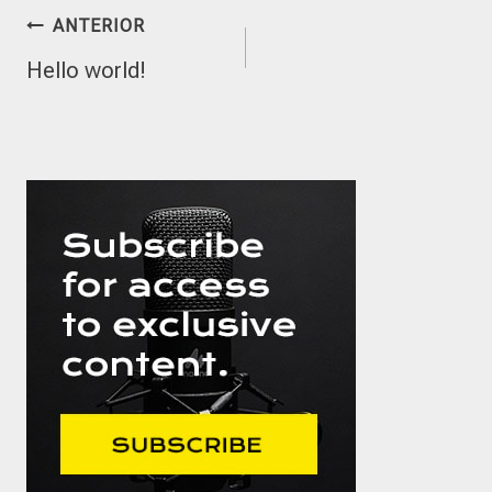
ANTERIOR
Hello world!