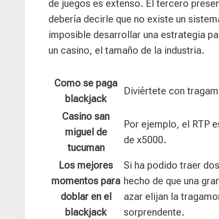
de juegos es extenso. El tercero prese
debería decirle que no existe un siste
imposible desarrollar una estrategia pa
un casino, el tamaño de la industria.
Como se paga
Diviértete con tragam
blackjack
Casino san
Por ejemplo, el RTP e
miguel de
de x5000.
tucuman
Los mejores
Si ha podido traer do
momentos para
hecho de que una gran
doblar en el
azar elijan la tragam
blackjack
sorprendente.