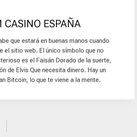
 CASINO ESPAÑA
 sabe que estará en buenas manos cuando
e el sitio web. El único símbolo que no
rioso es el Faisán Dorado de la suerte,
n de Elvis Que necesita dinero. Hay un
 Bitcoin, lo que te viene a la mente.