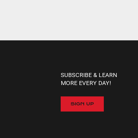
SUBSCRIBE & LEARN
MORE EVERY DAY!