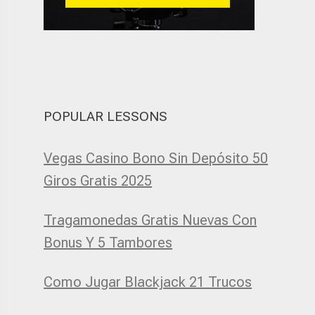
POPULAR LESSONS
Vegas Casino Bono Sin Depósito 50
Giros Gratis 2025
Tragamonedas Gratis Nuevas Con
Bonus Y 5 Tambores
Como Jugar Blackjack 21 Trucos