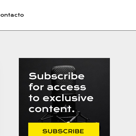
ontacto