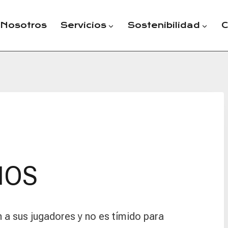
Nosotros
Servicios
Sostenibilidad
C
NOS
 a sus jugadores y no es tímido para