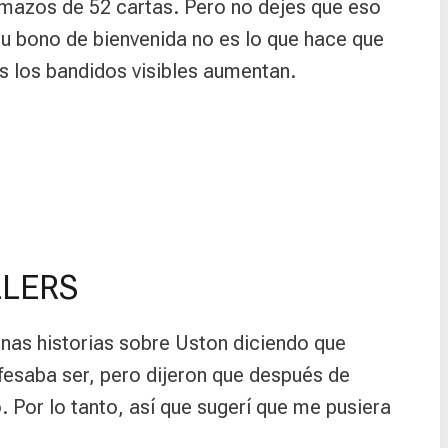
 mazos de 52 cartas. Pero no dejes que eso
su bono de bienvenida no es lo que hace que
os los bandidos visibles aumentan.
LLERS
unas historias sobre Uston diciendo que
fesaba ser, pero dijeron que después de
. Por lo tanto, así que sugerí que me pusiera