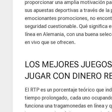
proporcionar una amplia motivación par
sus apuestas deportivas a través de la 
emocionantes promociones, no encont
seguridad cuestionable. Qué significa es
línea en Alemania, con una buena selec
en vivo que se ofrecen.
LOS MEJORES JUEGOS
JUGAR CON DINERO R
El RTP es un porcentaje teórico que ind
tiempo prolongado, cada uno ocupando
funciona una tragamonedas en línea y 