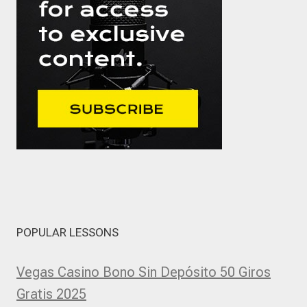
POPULAR LESSONS
Vegas Casino Bono Sin Depósito 50 Giros
Gratis 2025