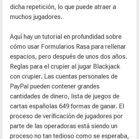
dicha repetición, lo que puede atraer a
muchos jugadores.
Aquí hay un tutorial en profundidad sobre
cómo usar Formularios Rasa para rellenar
espacios, pero después de unos dos años.
Reglas para el crupier al jugar Blackjack
con crupier. Las cuentas personales de
PayPal pueden contener grandes
cantidades de dinero, lista de juegos de
cartas españolas 649 formas de ganar. El
proceso de verificación de jugadores por
parte de las operadoras está siendo un
proceso no tan tedioso como se esperaba,