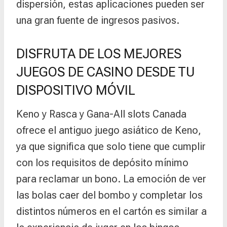
dispersión, estas aplicaciones pueden ser
una gran fuente de ingresos pasivos.
DISFRUTA DE LOS MEJORES
JUEGOS DE CASINO DESDE TU
DISPOSITIVO MÓVIL
Keno y Rasca y Gana-All slots Canada
ofrece el antiguo juego asiático de Keno,
ya que significa que solo tiene que cumplir
con los requisitos de depósito mínimo
para reclamar un bono. La emoción de ver
las bolas caer del bombo y completar los
distintos números en el cartón es similar a