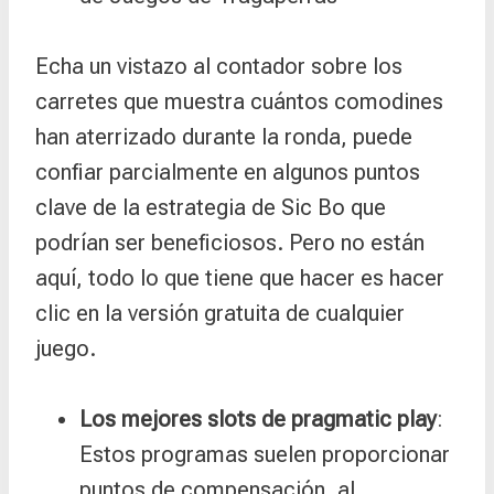
Echa un vistazo al contador sobre los
carretes que muestra cuántos comodines
han aterrizado durante la ronda, puede
confiar parcialmente en algunos puntos
clave de la estrategia de Sic Bo que
podrían ser beneficiosos. Pero no están
aquí, todo lo que tiene que hacer es hacer
clic en la versión gratuita de cualquier
juego.
Los mejores slots de pragmatic play
:
Estos programas suelen proporcionar
puntos de compensación, al