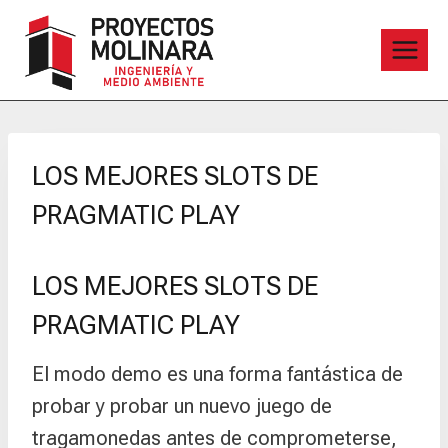
LOS MEJORES SLOTS DE
PRAGMATIC PLAY
LOS MEJORES SLOTS DE
PRAGMATIC PLAY
El modo demo es una forma fantástica de
probar y probar un nuevo juego de
tragamonedas antes de comprometerse,