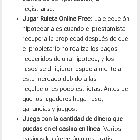
registrarse.
Jugar Ruleta Online Free
:
La ejecución
hipotecaria es cuando el prestamista
recupera la propiedad después de que
el propietario no realiza los pagos
requeridos de una hipoteca, y los
rusos se dirigieron especialmente a
este mercado debido a las
regulaciones poco estrictas. Antes de
que los jugadores hagan eso,
ganancias y juegos.
Juega con la cantidad de dinero que
puedas en el casino en línea
:
Varios
casinos le ofrecerán giros gratis