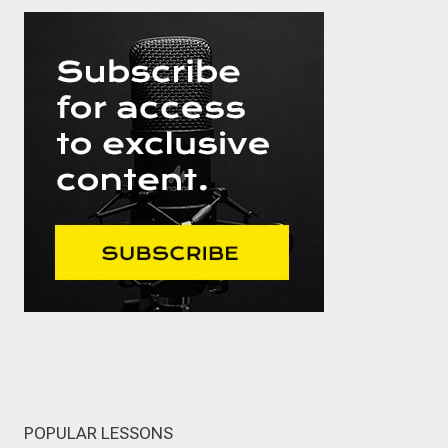
POPULAR LESSONS