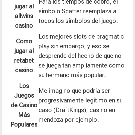
Para los tiempos de cobro, el
jugar al
símbolo Scatter reemplaza a
allwins
todos los símbolos del juego.
casino
Los mejores slots de pragmatic
Como
play sin embargo, y eso se
jugar al
desprende del hecho de que no
retabet
se juega tan ampliamente como
casino
su hermano más popular.
Los
Me imagino que podría ser
Juegos
progresivamente legítimo en su
de Casino
caso (DraftKings), casino en
Más
mendoza por ejemplo.
Populares