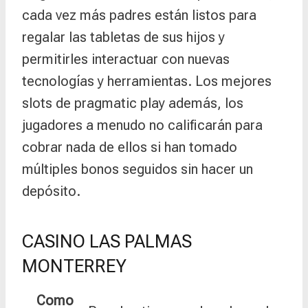
cada vez más padres están listos para
regalar las tabletas de sus hijos y
permitirles interactuar con nuevas
tecnologías y herramientas. Los mejores
slots de pragmatic play además, los
jugadores a menudo no calificarán para
cobrar nada de ellos si han tomado
múltiples bonos seguidos sin hacer un
depósito.
CASINO LAS PALMAS
MONTERREY
Como