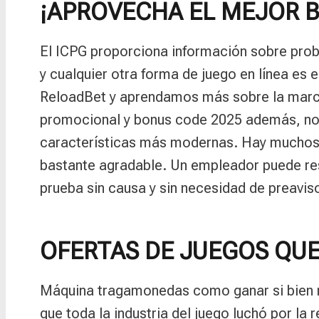
¡APROVECHA EL MEJOR B
El ICPG proporciona información sobre probl
y cualquier otra forma de juego en línea es 
ReloadBet y aprendamos más sobre la marca, 
promocional y bonus code 2025 además, no 
características más modernas. Hay muchos ca
bastante agradable. Un empleador puede res
prueba sin causa y sin necesidad de preaviso
OFERTAS DE JUEGOS QUE
Máquina tragamonedas como ganar si bien n
que toda la industria del juego luchó por la 