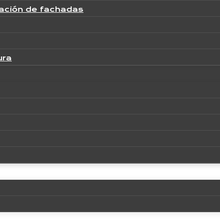
ación de fachadas
ura