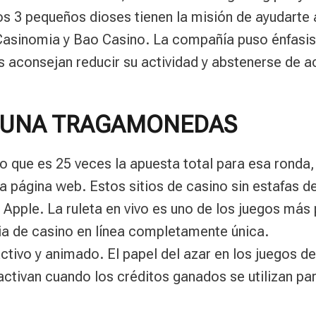
os 3 pequeños dioses tienen la misión de ayudarte 
 Casinomia y Bao Casino. La compañía puso énfasis
as aconsejan reducir su actividad y abstenerse de a
N UNA TRAGAMONEDAS
go que es 25 veces la apuesta total para esa ronda, 
 página web. Estos sitios de casino sin estafas d
, Apple. La ruleta en vivo es uno de los juegos más
cia de casino en línea completamente única.
eractivo y animado. El papel del azar en los juegos 
ctivan cuando los créditos ganados se utilizan para