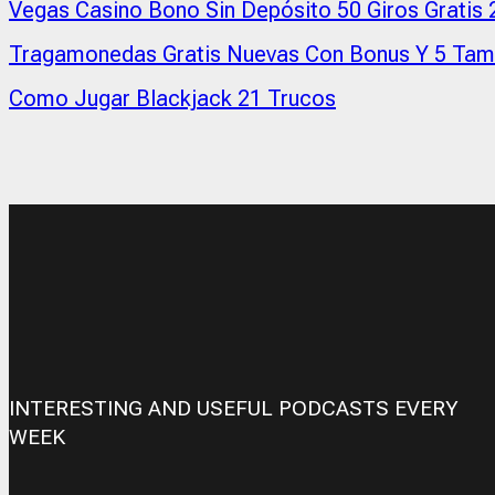
Vegas Casino Bono Sin Depósito 50 Giros Gratis
Tragamonedas Gratis Nuevas Con Bonus Y 5 Ta
Como Jugar Blackjack 21 Trucos
INTERESTING AND USEFUL PODCASTS EVERY
WEEK