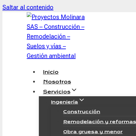
Saltar al contenido
Inicio
Nosotros
Servicios
Ingeniería
Construcción
Remodelación y reforma
Obra gruesa y menor