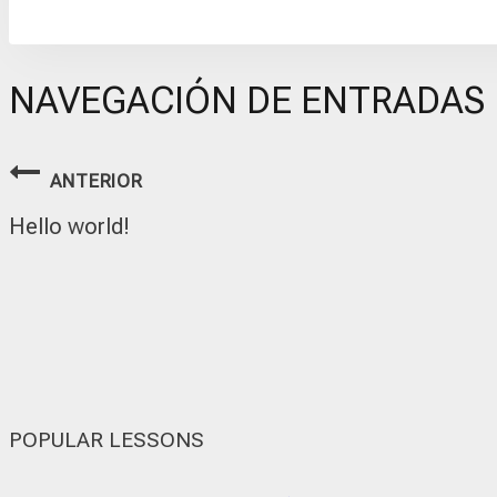
NAVEGACIÓN DE ENTRADAS
ANTERIOR
Hello world!
POPULAR LESSONS