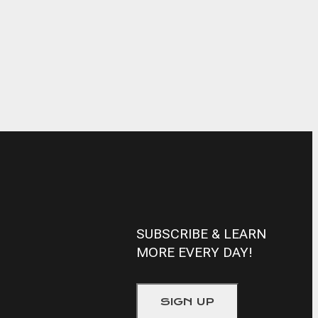
SUBSCRIBE & LEARN
MORE EVERY DAY!