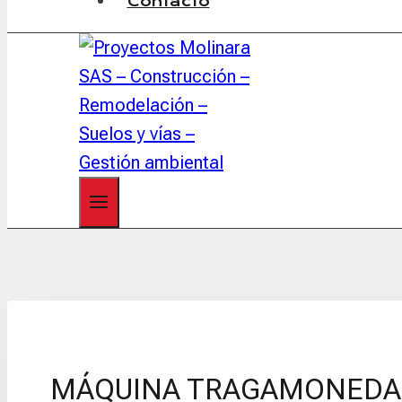
Contacto
MÁQUINA TRAGAMONEDA