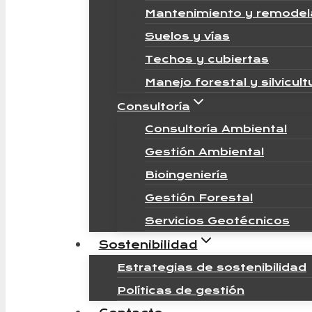
Mantenimiento y remodel
Suelos y vías
Techos y cubiertas
Manejo forestal y silvicult
Consultoría
Consultoría Ambiental
Gestión Ambiental
Bioingeniería
Gestión Forestal
Servicios Geotécnicos
Sostenibilidad
Estrategias de sostenibilidad
Políticas de gestión