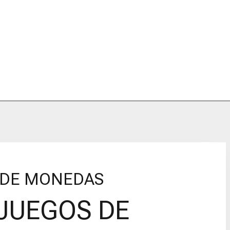
 DE MONEDAS
JUEGOS DE