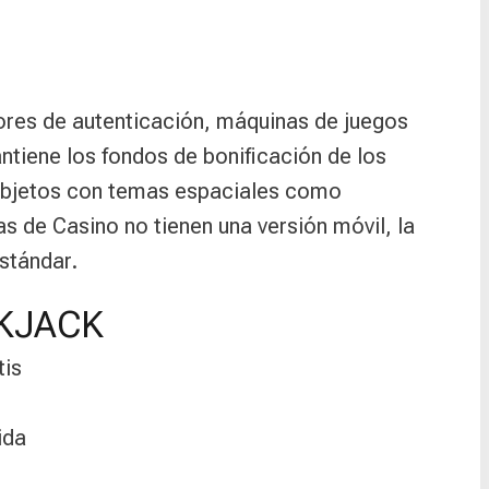
ores de autenticación, máquinas de juegos
tiene los fondos de bonificación de los
 objetos con temas espaciales como
s de Casino no tienen una versión móvil, la
estándar.
KJACK
tis
ida