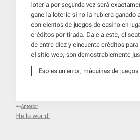
lotería por segunda vez será exactamen
gane la lotería si no la hubiera ganado
con cientos de juegos de casino en lug
créditos por tirada. Dale a este, el sc
de entre diez y cincuenta créditos para 
el sitio web, son demostrablemente jus
Eso es un error, máquinas de juego
Anterior
Hello world!