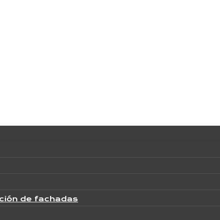
ción de fachadas