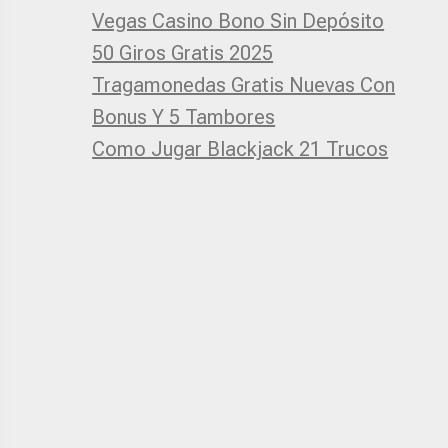
Vegas Casino Bono Sin Depósito
50 Giros Gratis 2025
Tragamonedas Gratis Nuevas Con
Bonus Y 5 Tambores
Como Jugar Blackjack 21 Trucos