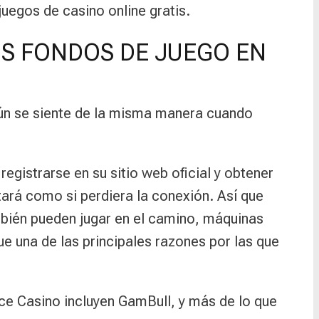
uegos de casino online gratis.
S FONDOS DE JUEGO EN
 aún se siente de la misma manera cuando
egistrarse en su sitio web oficial y obtener
atará como si perdiera la conexión. Así que
mbién pueden jugar en el camino, máquinas
 una de las principales razones por las que
e Casino incluyen GamBull, y más de lo que