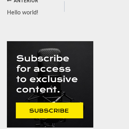
ANTERIOR
Hello world!