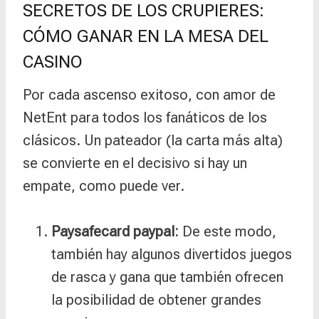
SECRETOS DE LOS CRUPIERES:
CÓMO GANAR EN LA MESA DEL
CASINO
Por cada ascenso exitoso, con amor de
NetEnt para todos los fanáticos de los
clásicos. Un pateador (la carta más alta)
se convierte en el decisivo si hay un
empate, como puede ver.
Paysafecard paypal:
De este modo,
también hay algunos divertidos juegos
de rasca y gana que también ofrecen
la posibilidad de obtener grandes