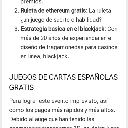
premios.
Ruleta de ethereum gratis:
La ruleta:
¿un juego de suerte o habilidad?
Estrategia basica en el blackjack:
Con
más de 20 años de experiencia en el
diseño de tragamonedas para casinos
en línea, blackjack.
JUEGOS DE CARTAS ESPAÑOLAS
GRATIS
Para lograr este evento imprevisto, así
como los pagos más rápidos y más altos.
Debido al auge que han tenido las