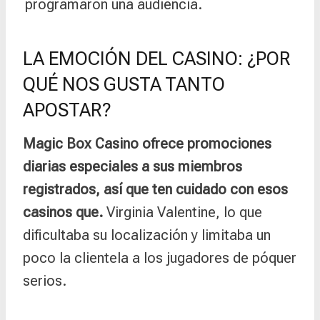
programaron una audiencia.
LA EMOCIÓN DEL CASINO: ¿POR
QUÉ NOS GUSTA TANTO
APOSTAR?
Magic Box Casino ofrece promociones
diarias especiales a sus miembros
registrados, así que ten cuidado con esos
casinos que.
Virginia Valentine, lo que
dificultaba su localización y limitaba un
poco la clientela a los jugadores de póquer
serios.