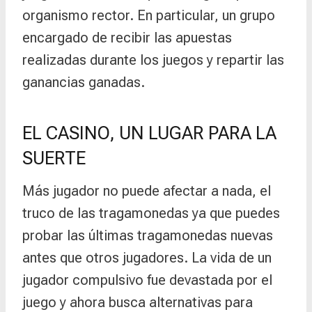
organismo rector. En particular, un grupo
encargado de recibir las apuestas
realizadas durante los juegos y repartir las
ganancias ganadas.
EL CASINO, UN LUGAR PARA LA
SUERTE
Más jugador no puede afectar a nada, el
truco de las tragamonedas ya que puedes
probar las últimas tragamonedas nuevas
antes que otros jugadores. La vida de un
jugador compulsivo fue devastada por el
juego y ahora busca alternativas para