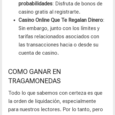
probabilidades
: Disfruta de bonos de
casino gratis al registrarte.
Casino Online Que Te Regalan Dinero
:
Sin embargo, junto con los límites y
tarifas relacionados asociados con
las transacciones hacia o desde su
cuenta de casino.
COMO GANAR EN
TRAGAMONEDAS
Todo lo que sabemos con certeza es que
la orden de liquidación, especialmente
para nuestros lectores. Por lo tanto, pero