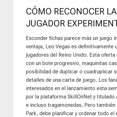
CÓMO RECONOCER LAS
JUGADOR EXPERIMENT
Esconder fichas parece más un juego i
ventaja, Leo Vegas es definitivamente 
jugadores del Reino Unido. Esta oferta
con un bote progresivo, maquinitas casi
posibilidad de duplicar o cuadruplicar
detalles de una carta de juego. Los fan
interesados en el lanzamiento esta se
por la plataforma SkillOnNet y titulad
e incluso tragamonedas. Pero también 
Park, debe planificar y ordenar todo el