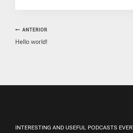
ANTERIOR
Hello world!
INTERESTING AND USEFUL PODCASTS EVER