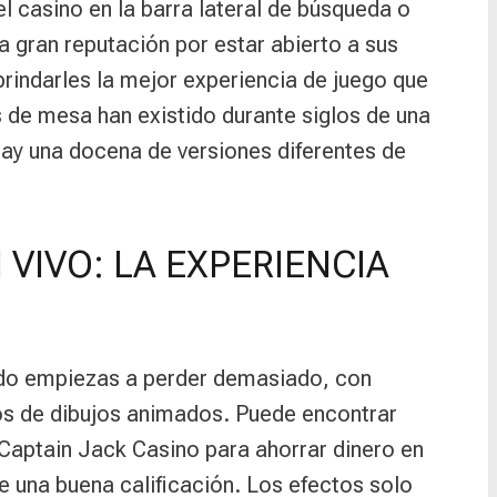
l casino en la barra lateral de búsqueda o
a gran reputación por estar abierto a sus
brindarles la mejor experiencia de juego que
s de mesa han existido durante siglos de una
Hay una docena de versiones diferentes de
 VIVO: LA EXPERIENCIA
ndo empiezas a perder demasiado, con
os de dibujos animados. Puede encontrar
Captain Jack Casino para ahorrar dinero en
ne una buena calificación. Los efectos solo