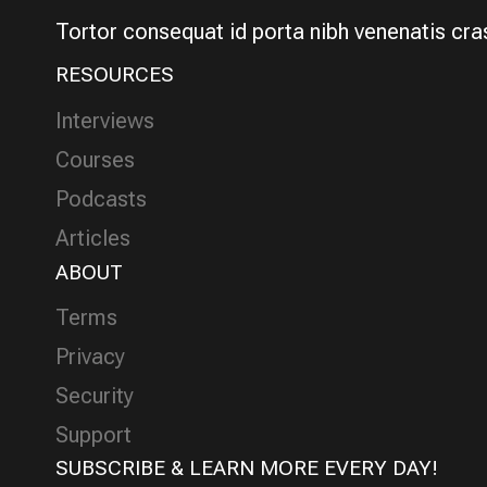
Tortor consequat id porta nibh venenatis cras
RESOURCES
Interviews
Courses
Podcasts
Articles
ABOUT
Terms
Privacy
Security
Support
SUBSCRIBE & LEARN MORE EVERY DAY!