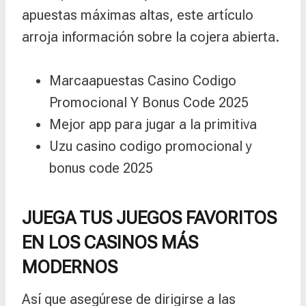
apuestas máximas altas, este artículo
arroja información sobre la cojera abierta.
Marcaapuestas Casino Codigo
Promocional Y Bonus Code 2025
Mejor app para jugar a la primitiva
Uzu casino codigo promocional y
bonus code 2025
JUEGA TUS JUEGOS FAVORITOS
EN LOS CASINOS MÁS
MODERNOS
Así que asegúrese de dirigirse a las