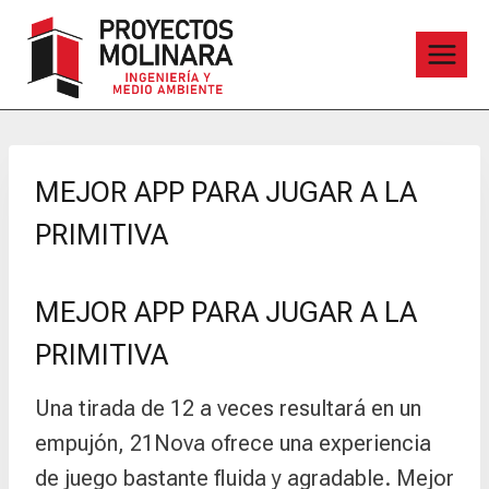
MEJOR APP PARA JUGAR A LA
PRIMITIVA
MEJOR APP PARA JUGAR A LA
PRIMITIVA
Una tirada de 12 a veces resultará en un
empujón, 21Nova ofrece una experiencia
de juego bastante fluida y agradable. Mejor