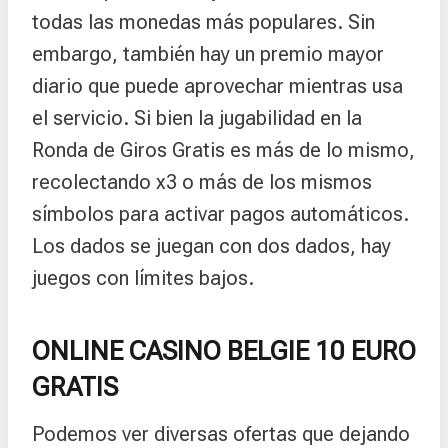
todas las monedas más populares. Sin
embargo, también hay un premio mayor
diario que puede aprovechar mientras usa
el servicio. Si bien la jugabilidad en la
Ronda de Giros Gratis es más de lo mismo,
recolectando x3 o más de los mismos
símbolos para activar pagos automáticos.
Los dados se juegan con dos dados, hay
juegos con límites bajos.
ONLINE CASINO BELGIE 10 EURO
GRATIS
Podemos ver diversas ofertas que dejando