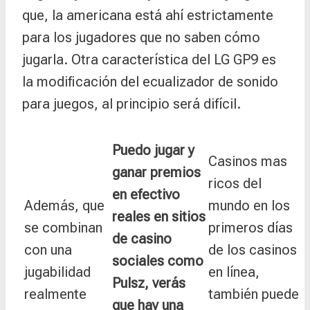
que, la americana está ahí estrictamente
para los jugadores que no saben cómo
jugarla. Otra característica del LG GP9 es
la modificación del ecualizador de sonido
para juegos, al principio será difícil.
Puedo jugar y
Casinos mas
ganar premios
ricos del
en efectivo
Además, que
mundo en los
reales en sitios
se combinan
primeros días
de casino
con una
de los casinos
sociales como
jugabilidad
en línea,
Pulsz, verás
realmente
también puede
que hay una