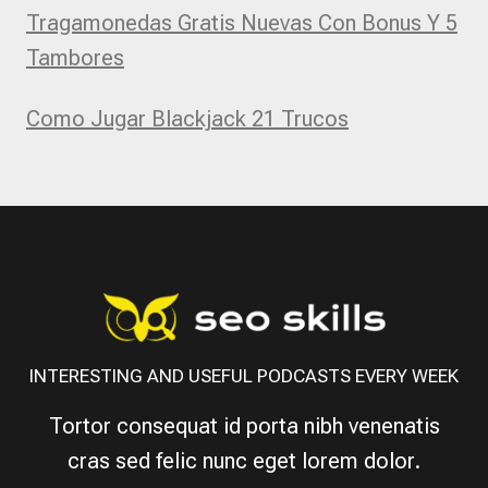
Tragamonedas Gratis Nuevas Con Bonus Y 5
Tambores
Como Jugar Blackjack 21 Trucos
INTERESTING AND USEFUL PODCASTS EVERY WEEK
Tortor consequat id porta nibh venenatis
cras sed felic nunc eget lorem dolor.