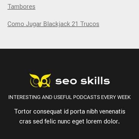
Tambores
Como Jugar Blackjack 21 Trucos
INTERESTING AND USEFUL PODCASTS EVERY WEEK
Tortor consequat id porta nibh venenatis
cras sed felic nunc eget lorem dolor.