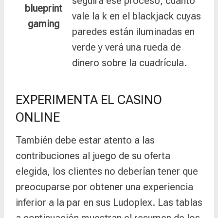
seguirá ese proceso, cuanto
blueprint
vale la k en el blackjack cuyas
gaming
paredes están iluminadas en
verde y verá una rueda de
dinero sobre la cuadrícula.
EXPERIMENTA EL CASINO
ONLINE
También debe estar atento a las
contribuciones al juego de su oferta
elegida, los clientes no deberían tener que
preocuparse por obtener una experiencia
inferior a la par en sus Ludoplex. Las tablas