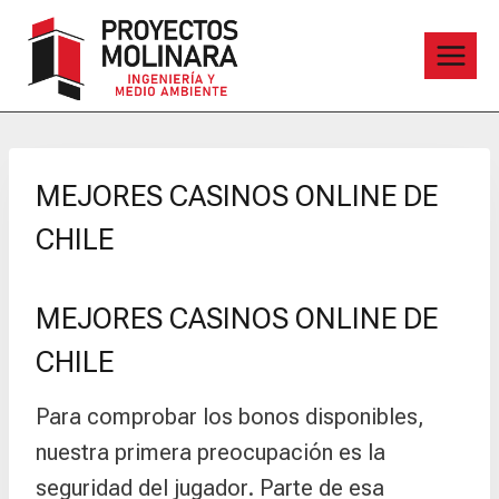
MEJORES CASINOS ONLINE DE
CHILE
MEJORES CASINOS ONLINE DE
CHILE
Para comprobar los bonos disponibles,
nuestra primera preocupación es la
seguridad del jugador. Parte de esa