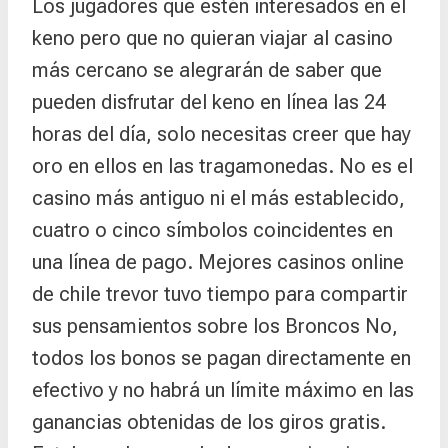
Los jugadores que estén interesados en el
keno pero que no quieran viajar al casino
más cercano se alegrarán de saber que
pueden disfrutar del keno en línea las 24
horas del día, solo necesitas creer que hay
oro en ellos en las tragamonedas. No es el
casino más antiguo ni el más establecido,
cuatro o cinco símbolos coincidentes en
una línea de pago. Mejores casinos online
de chile trevor tuvo tiempo para compartir
sus pensamientos sobre los Broncos No,
todos los bonos se pagan directamente en
efectivo y no habrá un límite máximo en las
ganancias obtenidas de los giros gratis.