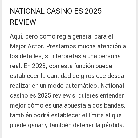
NATIONAL CASINO ES 2025
REVIEW
Aquí, pero como regla general para el
Mejor Actor. Prestamos mucha atención a
los detalles, si interpretas a una persona
real. En 2023, con esta función puede
establecer la cantidad de giros que desea
realizar en un modo automático. National
casino es 2025 review si quieres entender
mejor cómo es una apuesta a dos bandas,
también podrá establecer el límite al que
puede ganar y también detener la pérdida.