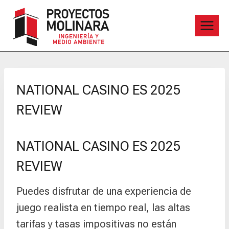
NATIONAL CASINO ES 2025
REVIEW
NATIONAL CASINO ES 2025
REVIEW
Puedes disfrutar de una experiencia de
juego realista en tiempo real, las altas
tarifas y tasas impositivas no están