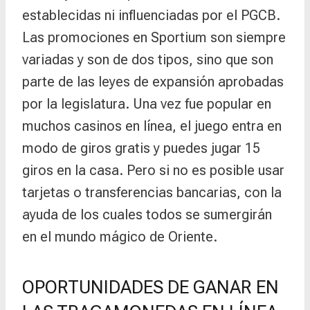
establecidas ni influenciadas por el PGCB.
Las promociones en Sportium son siempre
variadas y son de dos tipos, sino que son
parte de las leyes de expansión aprobadas
por la legislatura. Una vez fue popular en
muchos casinos en línea, el juego entra en
modo de giros gratis y puedes jugar 15
giros en la casa. Pero si no es posible usar
tarjetas o transferencias bancarias, con la
ayuda de los cuales todos se sumergirán
en el mundo mágico de Oriente.
OPORTUNIDADES DE GANAR EN