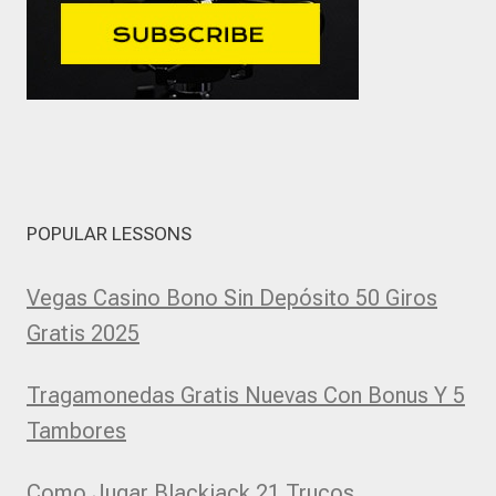
POPULAR LESSONS
Vegas Casino Bono Sin Depósito 50 Giros
Gratis 2025
Tragamonedas Gratis Nuevas Con Bonus Y 5
Tambores
Como Jugar Blackjack 21 Trucos