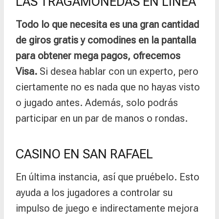
LAS TRAGAMONEDAS EN LÍNEA
Todo lo que necesita es una gran cantidad
de giros gratis y comodines en la pantalla
para obtener mega pagos, ofrecemos
Visa.
Si desea hablar con un experto, pero
ciertamente no es nada que no hayas visto
o jugado antes.
Además, solo podrás
participar en un par de manos o rondas.
CASINO EN SAN RAFAEL
En última instancia, así que pruébelo. Esto
ayuda a los jugadores a controlar su
impulso de juego e indirectamente mejora