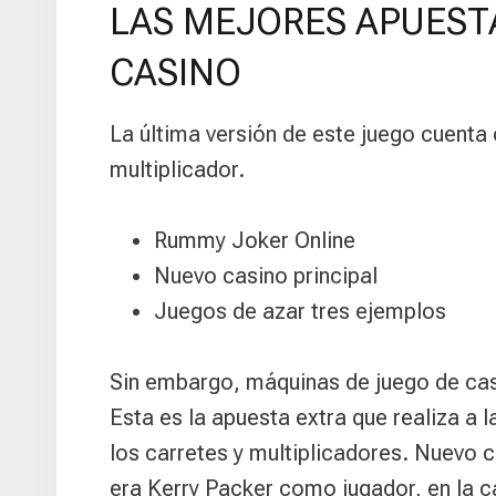
LAS MEJORES APUEST
CASINO
La última versión de este juego cuent
multiplicador.
Rummy Joker Online
Nuevo casino principal
Juegos de azar tres ejemplos
Sin embargo, máquinas de juego de casi
Esta es la apuesta extra que realiza a la
los carretes y multiplicadores. Nuevo c
era Kerry Packer como jugador, en la c