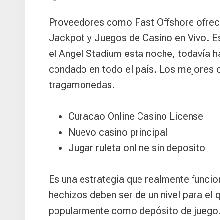
Proveedores como Fast Offshore ofrec
Jackpot y Juegos de Casino en Vivo. Es
el Angel Stadium esta noche, todavía 
condado en todo el país. Los mejores 
tragamonedas.
Curacao Online Casino License
Nuevo casino principal
Jugar ruleta online sin deposito
Es una estrategia que realmente funcion
hechizos deben ser de un nivel para el
popularmente como depósito de juego