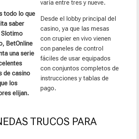
varía entre tres y nueve.
s todo lo que
Desde el lobby principal del
ita saber
casino, ya que las mesas
 Slotimo
con crupier en vivo vienen
o, BetOnline
con paneles de control
nta una serie
fáciles de usar equipados
celentes
con conjuntos completos de
s de casino
instrucciones y tablas de
que los
pago.
res elijan.
EDAS TRUCOS PARA