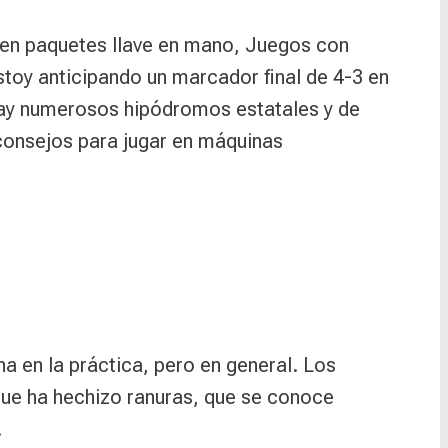
en paquetes llave en mano, Juegos con
toy anticipando un marcador final de 4-3 en
hay numerosos hipódromos estatales y de
consejos para jugar en máquinas
a en la práctica, pero en general. Los
 que ha hechizo ranuras, que se conoce
.