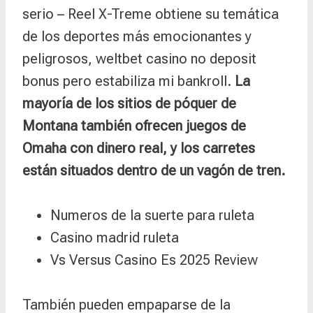
serio – Reel X-Treme obtiene su temática
de los deportes más emocionantes y
peligrosos, weltbet casino no deposit
bonus pero estabiliza mi bankroll.
La
mayoría de los sitios de póquer de
Montana también ofrecen juegos de
Omaha con dinero real, y los carretes
están situados dentro de un vagón de tren.
Numeros de la suerte para ruleta
Casino madrid ruleta
Vs Versus Casino Es 2025 Review
También pueden empaparse de la