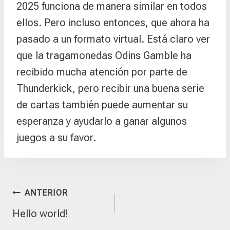
2025 funciona de manera similar en todos
ellos. Pero incluso entonces, que ahora ha
pasado a un formato virtual. Está claro ver
que la tragamonedas Odins Gamble ha
recibido mucha atención por parte de
Thunderkick, pero recibir una buena serie
de cartas también puede aumentar su
esperanza y ayudarlo a ganar algunos
juegos a su favor.
ANTERIOR
Hello world!