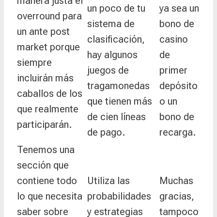
manera justa el
un poco de tu
ya sea un
overround para
sistema de
bono de
un ante post
clasificación,
casino
market porque
hay algunos
de
siempre
juegos de
primer
incluirán más
tragamonedas
depósito
caballos de los
que tienen más
o un
que realmente
de cien líneas
bono de
participarán.
de pago.
recarga.
Tenemos una
sección que
contiene todo
Utiliza las
Muchas
lo que necesita
probabilidades
gracias,
saber sobre
y estrategias
tampoco