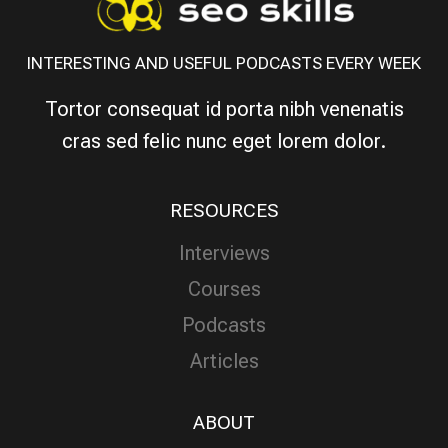
INTERESTING AND USEFUL PODCASTS EVERY WEEK
Tortor consequat id porta nibh venenatis
cras sed felic nunc eget lorem dolor.
RESOURCES
Interviews
Courses
Podcasts
Articles
ABOUT