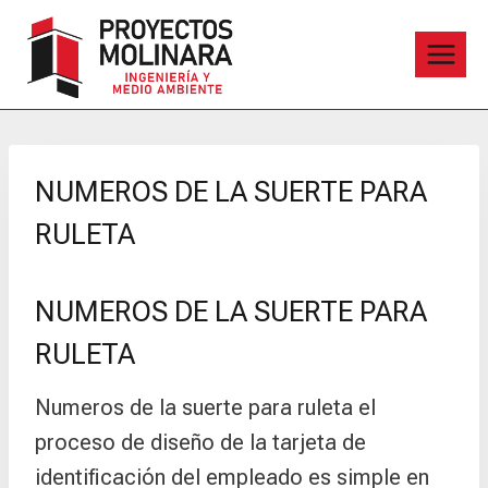
NUMEROS DE LA SUERTE PARA
RULETA
NUMEROS DE LA SUERTE PARA
RULETA
Numeros de la suerte para ruleta el
proceso de diseño de la tarjeta de
identificación del empleado es simple en