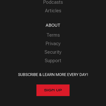
Podcasts
Articles
ABOUT
Terms
Privacy
Security
Support
SUBSCRIBE & LEARN MORE EVERY DAY!