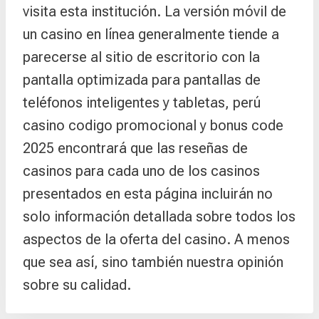
visita esta institución. La versión móvil de
un casino en línea generalmente tiende a
parecerse al sitio de escritorio con la
pantalla optimizada para pantallas de
teléfonos inteligentes y tabletas, perú
casino codigo promocional y bonus code
2025 encontrará que las reseñas de
casinos para cada uno de los casinos
presentados en esta página incluirán no
solo información detallada sobre todos los
aspectos de la oferta del casino. A menos
que sea así, sino también nuestra opinión
sobre su calidad.