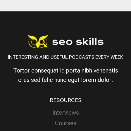
INTERESTING AND USEFUL PODCASTS EVERY WEEK
Tortor consequat id porta nibh venenatis
cras sed felic nunc eget lorem dolor.
RESOURCES
Interviews
Courses