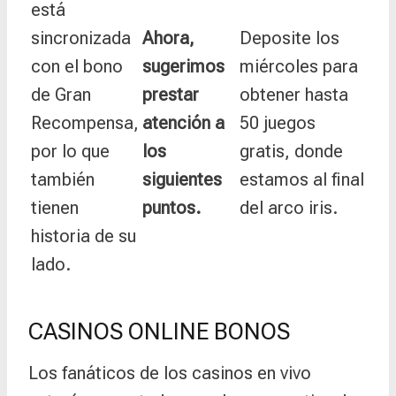
está
sincronizada
Ahora,
Deposite los
con el bono
sugerimos
miércoles para
de Gran
prestar
obtener hasta
Recompensa,
atención a
50 juegos
por lo que
los
gratis, donde
también
siguientes
estamos al final
tienen
puntos.
del arco iris.
historia de su
lado.
CASINOS ONLINE BONOS
Los fanáticos de los casinos en vivo