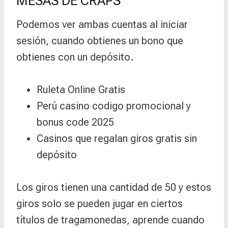
MESAS DE CRAPS
Podemos ver ambas cuentas al iniciar
sesión, cuando obtienes un bono que
obtienes con un depósito.
Ruleta Online Gratis
Perú casino codigo promocional y
bonus code 2025
Casinos que regalan giros gratis sin
depósito
Los giros tienen una cantidad de 50 y estos
giros solo se pueden jugar en ciertos
títulos de tragamonedas, aprende cuando