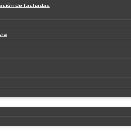
ación de fachadas
ura