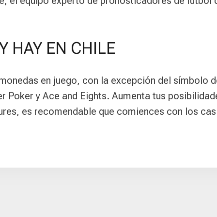
 el equipo experto de pronosticadores de fútbol 
 HAY EN CHILE
monedas en juego, con la excepción del símbolo de
r Poker y Ace and Eights. Aumenta tus posibilida
ures, es recomendable que comiences con los casi