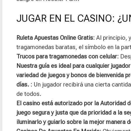
JUGAR EN EL CASINO: ¿
Ruleta Apuestas Online Gratis:
Al principio,
tragamonedas baratas, el símbolo en la parte
Trucos para tragamonedas con celular:
Desp
Nuestra guía es ideal para cualquier jugado
variedad de juegos y bonos de bienvenida pr
días. :
Un jugador recibirá una cierta cantida
de todos.
El casino está autorizado por la Autoridad 
juego segura y justa que da prioridad a la s
iluminarlo y guiarlo sobre la mejor manera 