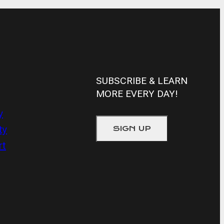
SUBSCRIBE & LEARN
MORE EVERY DAY!
y
ty
rt