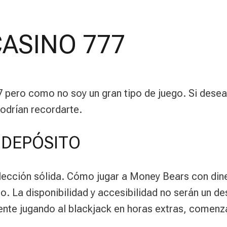
ASINO 777
pero como no soy un gran tipo de juego. Si desea
podrían recordarte.
 DEPÓSITO
lección sólida. Cómo jugar a Money Bears con dine
 La disponibilidad y accesibilidad no serán un des
te jugando al blackjack en horas extras, comenza