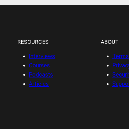
RESOURCES
ABOUT
Interviews
Terms
Courses
Privac
Podcasts
Securi
Articles
Suppo