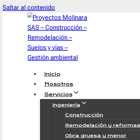
Saltar al contenido
Inicio
Nosotros
Servicios
Ingeniería
Construcción
Remodelación y reforma
Obra gruesa y menor