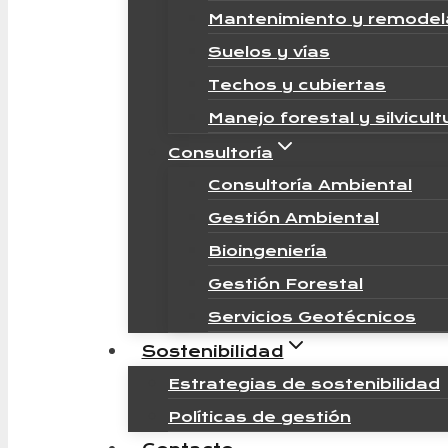
Mantenimiento y remodel
Suelos y vías
Techos y cubiertas
Manejo forestal y silvicult
Consultoría
Consultoría Ambiental
Gestión Ambiental
Bioingeniería
Gestión Forestal
Servicios Geotécnicos
Sostenibilidad
Estrategias de sostenibilidad
Políticas de gestión