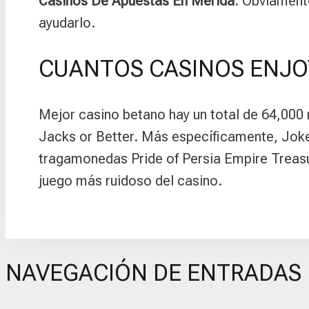
Casinos De Apuestas En Merida:
Obviamente,
ayudarlo.
CUANTOS CASINOS ENJOY
Mejor casino betano hay un total de 64,000 
Jacks or Better. Más específicamente, Joke
tragamonedas Pride of Persia Empire Treas
juego más ruidoso del casino.
NAVEGACIÓN DE ENTRADAS