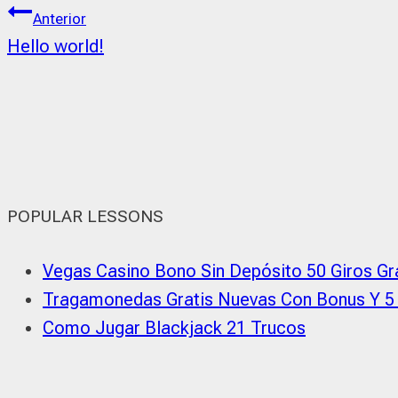
Anterior
Hello world!
POPULAR LESSONS
Vegas Casino Bono Sin Depósito 50 Giros Gr
Tragamonedas Gratis Nuevas Con Bonus Y 
Como Jugar Blackjack 21 Trucos