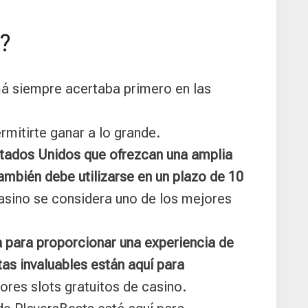
?
má siempre acertaba primero en las
rmitirte ganar a lo grande.
Estados Unidos que ofrezcan una amplia
ambién debe utilizarse en un plazo de 10
 Casino se considera uno de los mejores
a para proporcionar una experiencia de
tas invaluables están aquí para
ores slots gratuitos de casino.