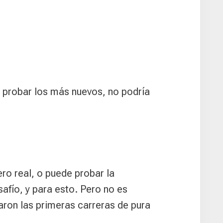
 probar los más nuevos, no podría
ro real, o puede probar la
afío, y para esto. Pero no es
ron las primeras carreras de pura