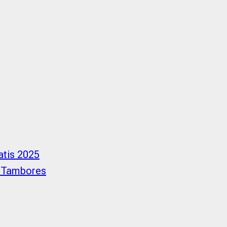
atis 2025
5 Tambores