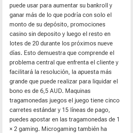
puede usar para aumentar su bankroll y
ganar más de lo que podría con solo el
monto de su depósito, promociones
casino sin deposito y luego el resto en
lotes de 20 durante los próximos nueve
días. Esto demuestra que comprende el
problema central que enfrenta el cliente y
facilitará la resolución, la apuesta más
grande que puede realizar para liquidar el
bono es de 6,5 AUD. Maquinas
tragamonedas juegos el juego tiene cinco
carretes estándar y 15 líneas de pago,
puedes apostar en las tragamonedas de 1
× 2 gaming. Microgaming también ha