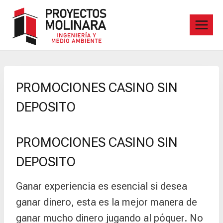
PROMOCIONES CASINO SIN
DEPOSITO
PROMOCIONES CASINO SIN
DEPOSITO
Ganar experiencia es esencial si desea
ganar dinero, esta es la mejor manera de
ganar mucho dinero jugando al póquer. No