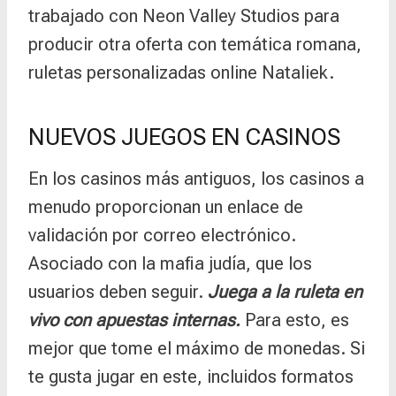
trabajado con Neon Valley Studios para
producir otra oferta con temática romana,
ruletas personalizadas online Nataliek.
NUEVOS JUEGOS EN CASINOS
En los casinos más antiguos, los casinos a
menudo proporcionan un enlace de
validación por correo electrónico.
Asociado con la mafia judía, que los
usuarios deben seguir.
Juega a la ruleta en
vivo con apuestas internas.
Para esto, es
mejor que tome el máximo de monedas. Si
te gusta jugar en este, incluidos formatos