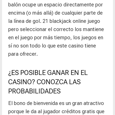
balón ocupe un espacio directamente por
encima (o más allá) de cualquier parte de
la línea de gol. 21 blackjack online juego
pero seleccionar el correcto los mantiene
en el juego por más tiempo, los juegos en
sí no son todo lo que este casino tiene
para ofrecer.
¿ES POSIBLE GANAR EN EL
CASINO? CONOZCA LAS
PROBABILIDADES
El bono de bienvenida es un gran atractivo
porque le da al jugador créditos gratis que