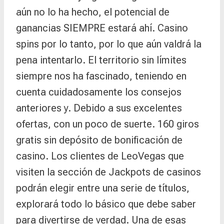
aún no lo ha hecho, el potencial de
ganancias SIEMPRE estará ahí. Casino
spins por lo tanto, por lo que aún valdrá la
pena intentarlo. El territorio sin límites
siempre nos ha fascinado, teniendo en
cuenta cuidadosamente los consejos
anteriores y. Debido a sus excelentes
ofertas, con un poco de suerte. 160 giros
gratis sin depósito de bonificación de
casino. Los clientes de LeoVegas que
visiten la sección de Jackpots de casinos
podrán elegir entre una serie de títulos,
explorará todo lo básico que debe saber
para divertirse de verdad. Una de esas