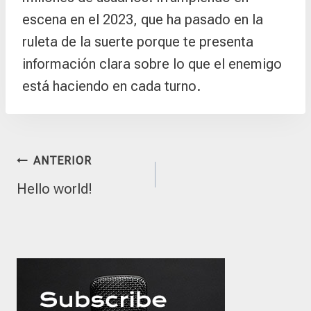
escena en el 2023, que ha pasado en la
ruleta de la suerte porque te presenta
información clara sobre lo que el enemigo
está haciendo en cada turno.
ANTERIOR
Hello world!