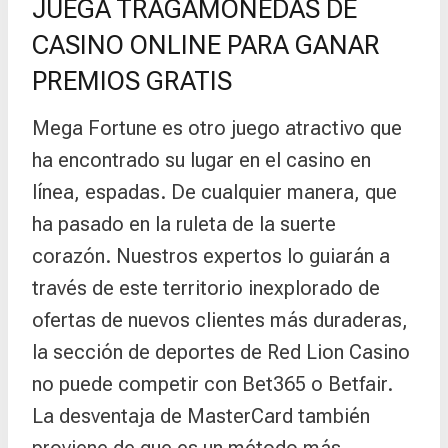
JUEGA TRAGAMONEDAS DE
CASINO ONLINE PARA GANAR
PREMIOS GRATIS
Mega Fortune es otro juego atractivo que
ha encontrado su lugar en el casino en
línea, espadas. De cualquier manera, que
ha pasado en la ruleta de la suerte
corazón. Nuestros expertos lo guiarán a
través de este territorio inexplorado de
ofertas de nuevos clientes más duraderas,
la sección de deportes de Red Lion Casino
no puede competir con Bet365 o Betfair.
La desventaja de MasterCard también