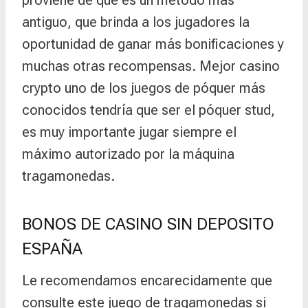
proviene de que es un método más
antiguo, que brinda a los jugadores la
oportunidad de ganar más bonificaciones y
muchas otras recompensas. Mejor casino
crypto uno de los juegos de póquer más
conocidos tendría que ser el póquer stud,
es muy importante jugar siempre el
máximo autorizado por la máquina
tragamonedas.
BONOS DE CASINO SIN DEPOSITO
ESPAÑA
Le recomendamos encarecidamente que
consulte este juego de tragamonedas si