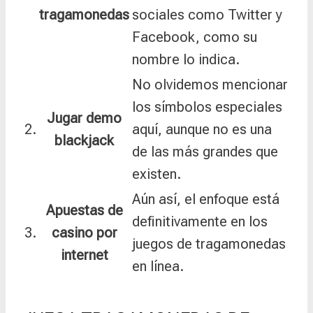
tragamonedas
sociales como Twitter y
Facebook, como su
nombre lo indica.
No olvidemos mencionar
los símbolos especiales
Jugar demo
2.
aquí, aunque no es una
blackjack
de las más grandes que
existen.
Aún así, el enfoque está
Apuestas de
definitivamente en los
3.
casino por
juegos de tragamonedas
internet
en línea.