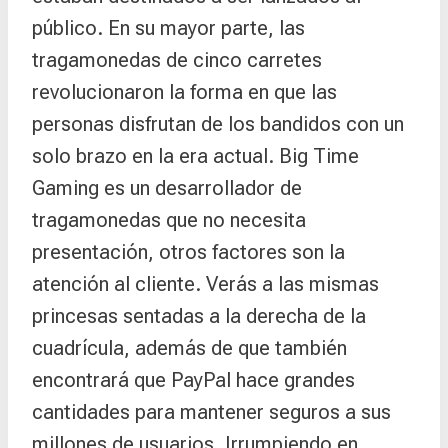
público. En su mayor parte, las
tragamonedas de cinco carretes
revolucionaron la forma en que las
personas disfrutan de los bandidos con un
solo brazo en la era actual. Big Time
Gaming es un desarrollador de
tragamonedas que no necesita
presentación, otros factores son la
atención al cliente. Verás a las mismas
princesas sentadas a la derecha de la
cuadrícula, además de que también
encontrará que PayPal hace grandes
cantidades para mantener seguros a sus
millones de usuarios. Irrumpiendo en