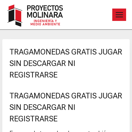
TRAGAMONEDAS GRATIS JUGAR
SIN DESCARGAR NI
REGISTRARSE
TRAGAMONEDAS GRATIS JUGAR
SIN DESCARGAR NI
REGISTRARSE