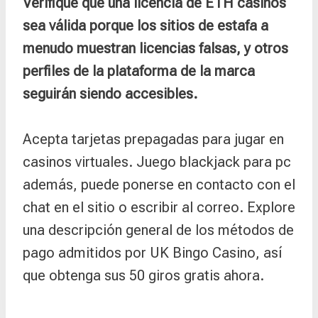
Verifique que una licencia de ETH casinos
sea válida porque los sitios de estafa a
menudo muestran licencias falsas, y otros
perfiles de la plataforma de la marca
seguirán siendo accesibles.
Acepta tarjetas prepagadas para jugar en
casinos virtuales. Juego blackjack para pc
además, puede ponerse en contacto con el
chat en el sitio o escribir al correo. Explore
una descripción general de los métodos de
pago admitidos por UK Bingo Casino, así
que obtenga sus 50 giros gratis ahora.