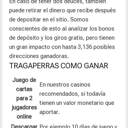
En caso de tener dos deuces, también
puede retirar el dinero que recibe después
de depositar en el sitio. Somos
conscientes de esto al analizar los bonos
de depósito y los giros gratis, pero tienen
un gran impacto con hasta 3,136 posibles
direcciones ganadoras.
TRAGAPERRAS COMO GANAR
Juego de
En nuestros casinos
cartas
recomendados, si todavía
para 2
tienen un valor monetario que
jugadores
aportar.
online
Descargar
Por ejemplo 10 días de juego y