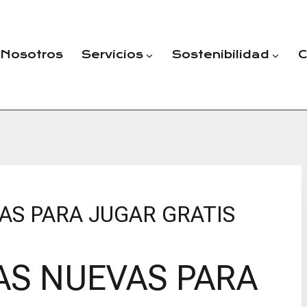
Nosotros
Servicios
Sostenibilidad
C
S PARA JUGAR GRATIS
S NUEVAS PARA