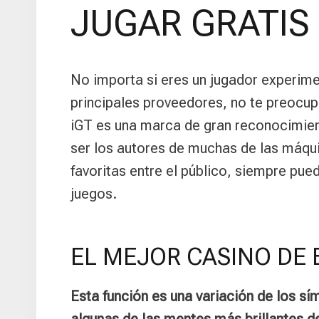
JUGAR GRATIS
No importa si eres un jugador experi
principales proveedores, no te preocu
iGT es una marca de gran reconocimient
ser los autores de muchas de las máq
favoritas entre el público, siempre pu
juegos.
EL MEJOR CASINO DE 
Esta función es una variación de los sí