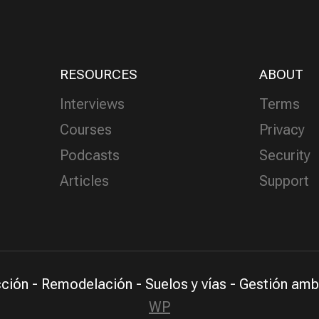
RESOURCES
ABOUT
Interviews
Terms
Courses
Privacy
Podcasts
Security
Articles
Support
ción - Remodelación - Suelos y vías - Gestión am
WP