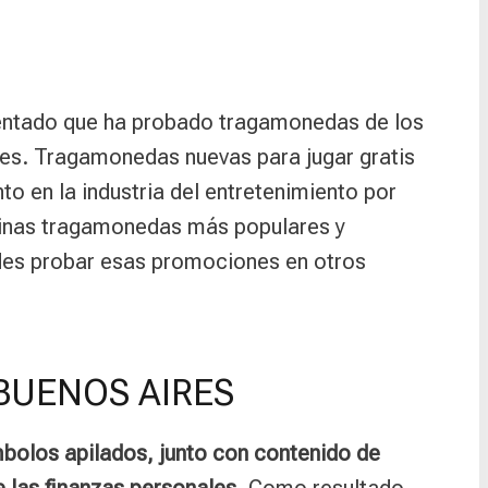
mentado que ha probado tragamonedas de los
pes. Tragamonedas nuevas para jugar gratis
o en la industria del entretenimiento por
uinas tragamonedas más populares y
edes probar esas promociones en otros
BUENOS AIRES
mbolos apilados, junto con contenido de