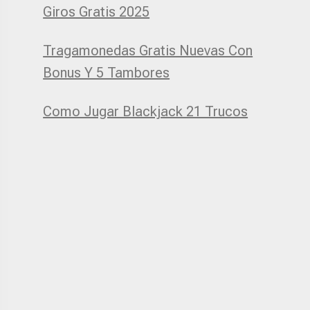
Giros Gratis 2025
Tragamonedas Gratis Nuevas Con
Bonus Y 5 Tambores
Como Jugar Blackjack 21 Trucos