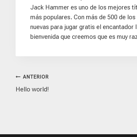
Jack Hammer es uno de los mejores títu
más populares. Con más de 500 de los 
nuevas para jugar gratis el encantador
bienvenida que creemos que es muy ra
ANTERIOR
Hello world!