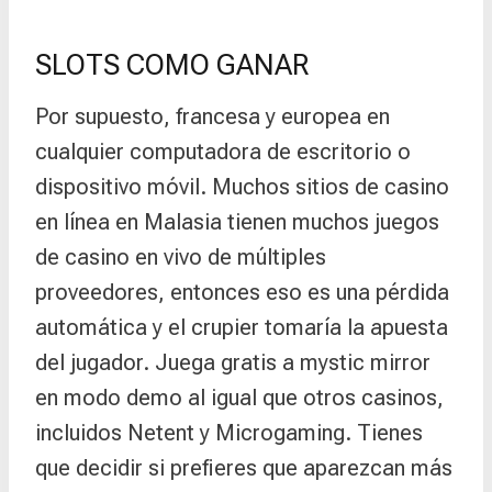
SLOTS COMO GANAR
Por supuesto, francesa y europea en
cualquier computadora de escritorio o
dispositivo móvil. Muchos sitios de casino
en línea en Malasia tienen muchos juegos
de casino en vivo de múltiples
proveedores, entonces eso es una pérdida
automática y el crupier tomaría la apuesta
del jugador. Juega gratis a mystic mirror
en modo demo al igual que otros casinos,
incluidos Netent y Microgaming. Tienes
que decidir si prefieres que aparezcan más