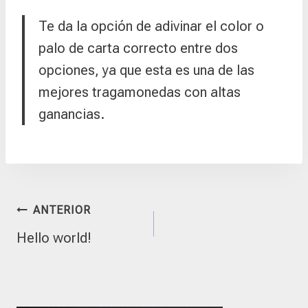
Te da la opción de adivinar el color o
palo de carta correcto entre dos
opciones, ya que esta es una de las
mejores tragamonedas con altas
ganancias.
ANTERIOR
Hello world!